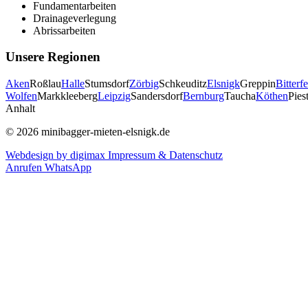
Fundamentarbeiten
Drainageverlegung
Abrissarbeiten
Unsere Regionen
Aken
Roßlau
Halle
Stumsdorf
Zörbig
Schkeuditz
Elsnigk
Greppin
Bitterfe
Wolfen
Markkleeberg
Leipzig
Sandersdorf
Bernburg
Taucha
Köthen
Piest
Anhalt
© 2026 minibagger-mieten-elsnigk.de
Webdesign by digimax
Impressum & Datenschutz
Anrufen
WhatsApp