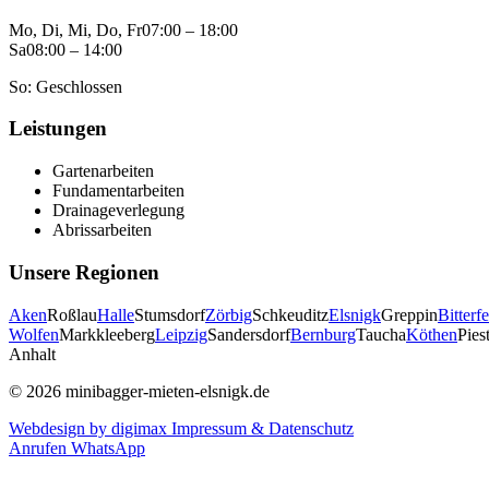
Mo, Di, Mi, Do, Fr
07:00 – 18:00
Sa
08:00 – 14:00
So: Geschlossen
Leistungen
Gartenarbeiten
Fundamentarbeiten
Drainageverlegung
Abrissarbeiten
Unsere Regionen
Aken
Roßlau
Halle
Stumsdorf
Zörbig
Schkeuditz
Elsnigk
Greppin
Bitterfe
Wolfen
Markkleeberg
Leipzig
Sandersdorf
Bernburg
Taucha
Köthen
Piest
Anhalt
© 2026 minibagger-mieten-elsnigk.de
Webdesign by digimax
Impressum & Datenschutz
Anrufen
WhatsApp